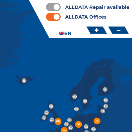
ALLDATA Repair available
ALLDATA Offices
+
–
EN
IS
FL
NO
EE
SE
GB-
L
V
S
C
T
DK
L
T
GB-
NIR
IE
GB-
NL
P
L
W
L
S
UK
BE
DE
CZ
L
U
SK
FR