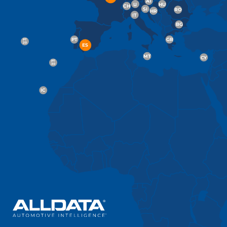
A
T
LI
HU
CH
SI
RO
HR
IT
BG
GR
P
T
P
T
2
0
ES
MT
C
Y
P
T
30
IC